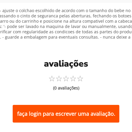
- ajuste o colchao escolhido de acordo com o tamanho do bebe no 
assando o cinto de seguranca pelas aberturas, fechando os botoes 
arro ou do carrinho e posicione na altura compativel com a cabeca 
 '- pode ser lavado na maquina de lavar ou manualmente, usand
erificar com regularidade as condicoes de todas as partes do prod
 - guarde a embalagem para eventuais consultas. - nunca deixe a 
avaliações
☆
☆
☆
☆
☆
(0 avaliações)
faça login para escrever uma avaliação.