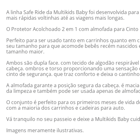
A linha Safe Ride da Multikids Baby foi desenvolvida pa
mais rápidas voltinhas até as viagens mais longas.
O Protetor Acolchoado 2 em 1 com almofada para Cinto d
Perfeito para ser usado tanto em carrinhos quanto em 
seu tamanho para que acomode bebês recém nascidos e 
tamanho maior.
Ambos são dupla face. com tecido de algodão respirável 
cabeça. ombros e torso proporcionando uma sensação de
cinto de segurança. que traz conforto e deixa o cantinh
A almofada garante a posição segura da cabeça. é macia 
da limpeza e também pode ser usada apenas de almofad
O conjunto é perfeito para os primeiros meses de vida d
com a maioria dos carrinhos e cadeiras para auto.
Vá tranquilo no seu passeio e deixe a Multikids Baby cui
Imagens meramente ilustrativas.