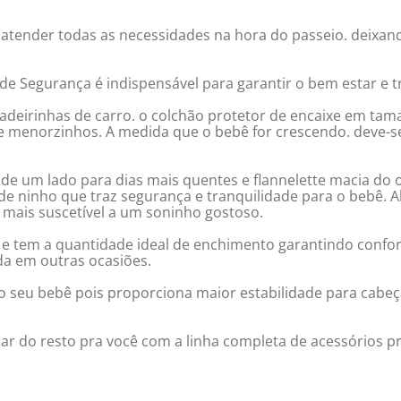
ra atender todas as necessidades na hora do passeio. deixa
e Segurança é indispensável para garantir o bem estar e tr
cadeirinhas de carro. o colchão protetor de encaixe em ta
menorzinhos. A medida que o bebê for crescendo. deve-se
de um lado para dias mais quentes e flannelette macia do ou
 ninho que traz segurança e tranquilidade para o bebê. 
o mais suscetível a um soninho gostoso.
e tem a quantidade ideal de enchimento garantindo conforto
a em outras ocasiões.
o seu bebê pois proporciona maior estabilidade para cabeça
dar do resto pra você com a linha completa de acessórios pr