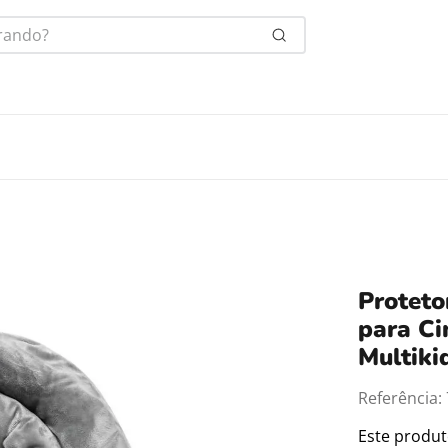
ndo?
Protet
para Ci
Multiki
Referência
:
Este produ