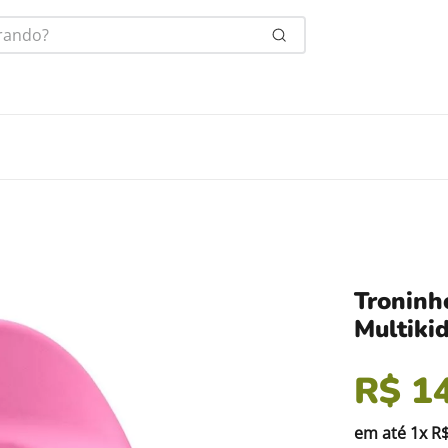
ndo?
Troninh
Multiki
R$
1
em até
1
x
R