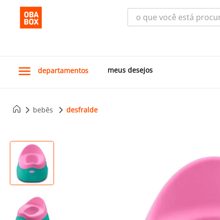
o que você está procura
meus desejos
departamentos
bebês
desfralde