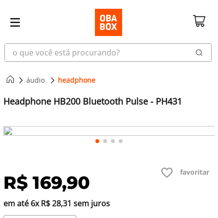
o que você está procurando?
áudio
headphone
Headphone HB200 Bluetooth Pulse - PH431
R$
169
,
90
em até
6
x
R$
28
,
31
sem juros