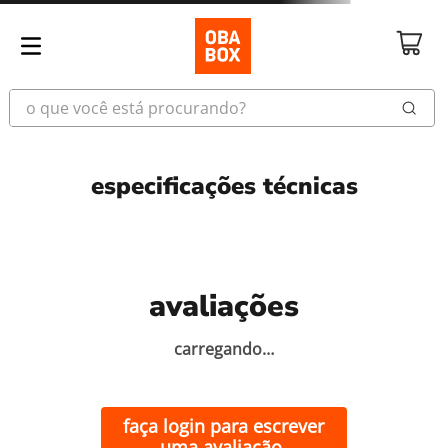
o que você está procurando?
especificações técnicas
vitrola
celular idoso
avaliações
celular
carregando…
capa
faça login para escrever
vinil
uma avaliação.