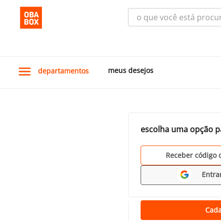
o que você está procura
meus desejos
departamentos
escolha uma opção p
Receber código 
Entra