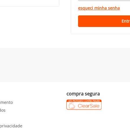
esqueci minha senha
Entr
compra segura
imento
dos
 privacidade