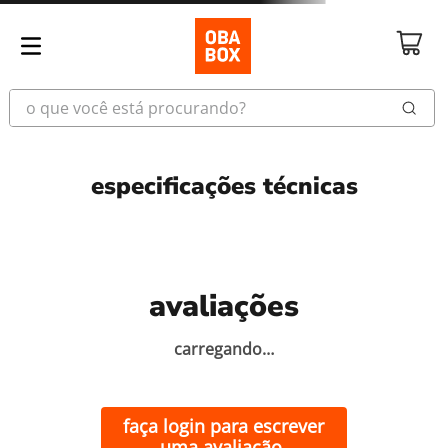
o que você está procurando?
especificações técnicas
celular idoso
vitrola
avaliações
celular
carregando…
robo aspirador
faça login para escrever
vinil
uma avaliação.