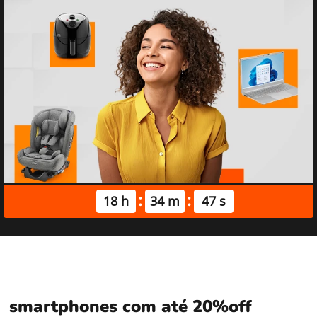
:
:
18 h
34 m
46 s
smartphones com até 20%off