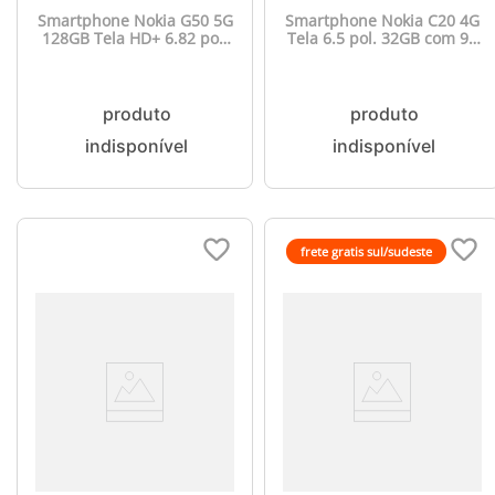
Smartphone Nokia G50 5G
Smartphone Nokia C20 4G
128GB Tela HD+ 6.82 pol.
Tela 6.5 pol. 32GB com 90
4GB RAM Câmera Tripla
dias de internet grátis* -
48MP + Selfie 8MP Android
NK081
11 Azul - NK046
frete gratis sul/sudeste