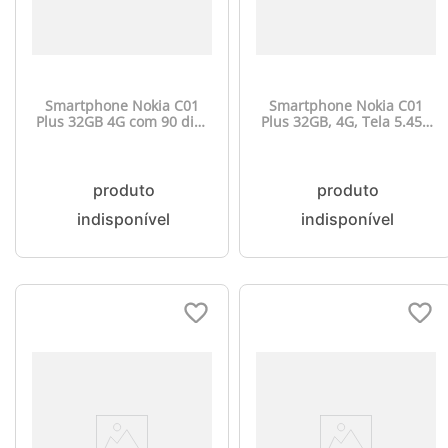
Smartphone Nokia C01
Smartphone Nokia C01
Plus 32GB 4G com 90 dias
Plus 32GB, 4G, Tela 5.45”,
de internet grátis* -
Dual Chip, 1GB RAM,
NK082
Câmera 5.0MP + Selfie
5.0MP Roxo - NK041OUT
[Reembalado]