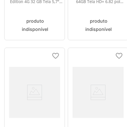
Edition 4G 32 GB Tela 5,7"
64GB Tela HD+ 6.82 pol
Câmera com IA Android +
2GB RAM Câm Dupla
Capa/Película/Fone/Carregador
13MP+Selfie 5MP Android
- Cinza - NK085
11 (Go edition) Bateria de
3 dias de duração - NK043