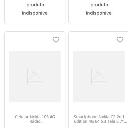
Connect - Azul - NK030
- Azul - NK086
Celular Nokia 105 4G
Smartphone Nokia C2 2nd
Rádio
Edition 4G 64 GB Tela 5,7"
FM/Lanterna/Jogos/MP3
Câmera com IA Android