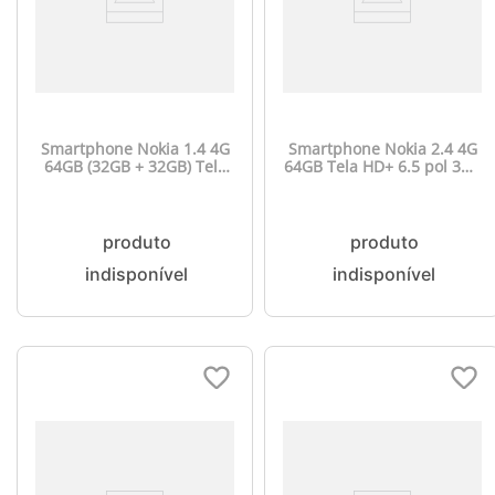
Smartphone Nokia 1.4 4G
Smartphone Nokia 2.4 4G
64GB (32GB + 32GB) Tela
64GB Tela HD+ 6.5 pol 3GB
HD+ 6.5 pol. Dual Chip
RAM Câm Dupla 13MP +
2GB RAM Câmera Dupla
Selfie 5MP Cinza - NK015
13MP + Selfie 5MP Pronto
para Android 11 - NK028