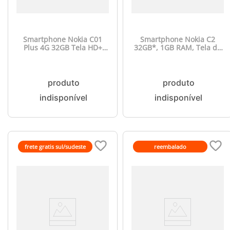
Smartphone Nokia C01
Smartphone Nokia C2
Plus 4G 32GB Tela HD+
32GB*, 1GB RAM, Tela de
5.45 pol 1GB RAM Câm
5,7 Pol, HD+, Câmera
5MP c/ flash+Selfie 5MP c/
Dupla traseira 5MP + Flash
flash Android 11 (Go
Frontal - Carvão NK010
edition) Bateria 3000mAh -
NK040
frete gratis sul/sudeste
reembalado