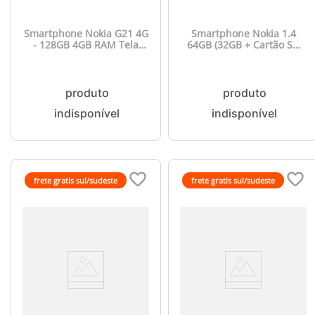
Smartphone Nokia G21 4G
Smartphone Nokia 1.4
- 128GB 4GB RAM Tela
64GB (32GB + Cartão SD
HD+ 6.5“. Dual Chip Câm
32GB) 4G Tela 6,5 Dual
Tripla 50MP Android 12 -
Chip 2GB RAM Camera
NK083
Dupla + Selfie 5MP
Android One Azul - NK029
frete gratis sul/sudeste
frete gratis sul/sudeste