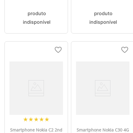
Preto - NK094
Desbloqueio Facial +
Capa/Película/Fone/Carregado
- Cinza - NK109
★
★
★
★
★
Smartphone Nokia C2 2nd
Smartphone Nokia C30 4G