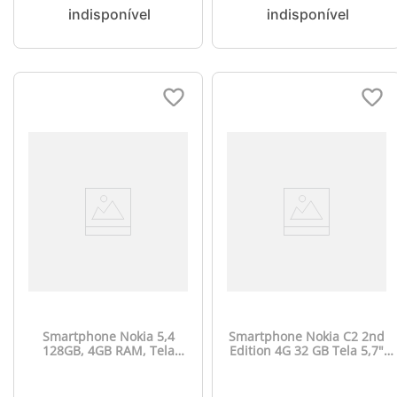
Smartphone Nokia 5,4
Smartphone Nokia C2 2nd
128GB, 4GB RAM, Tela
Edition 4G 32 GB Tela 5,7"
6,39 Pol, Câm Quádrupla
Câmera com IA Android
com IA + Lentes Ultra-
Desbloqueio Facial +
Wide + Cartão SIM HMD
Capa/Película/Fone/Carregado