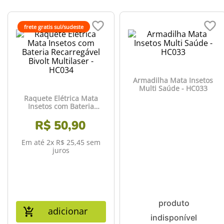
frete gratis sul/sudeste
Armadilha Mata Insetos
Multi Saúde - HC033
Raquete Elétrica Mata
Insetos com Bateria
Recarregável Bivolt
Multilaser - HC034
R$
50
,
90
Em até
2
x
R$
25
,
45
sem
juros
adicionar