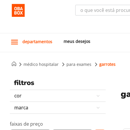
o que você está procura
meus desejos
departamentos
médico hospitalar
para exames
garrotes
filtros
ga
cor
Rosa
marca
ROSA CLARO
Multilaser Saúde
Preto
faixas de preço
Azul