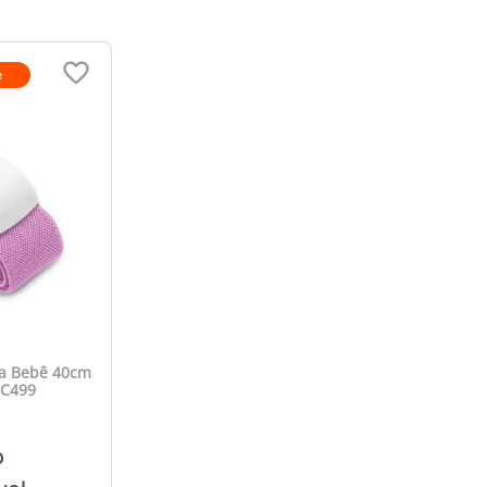
e
sa Bebê 40cm
HC499