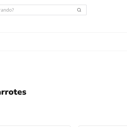
ndo?
rrotes