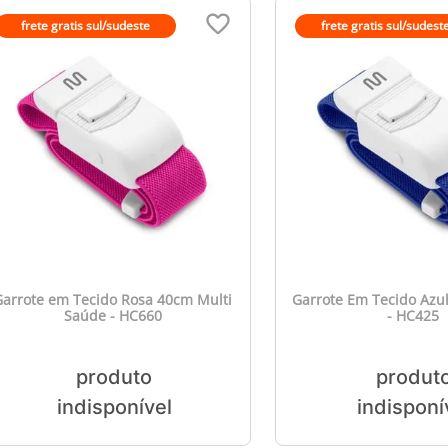
frete gratis sul/sudeste
frete gratis sul/sudest
Garrote em Tecido Rosa 40cm Multi
Garrote Em Tecido Azu
Saúde - HC660
- HC425