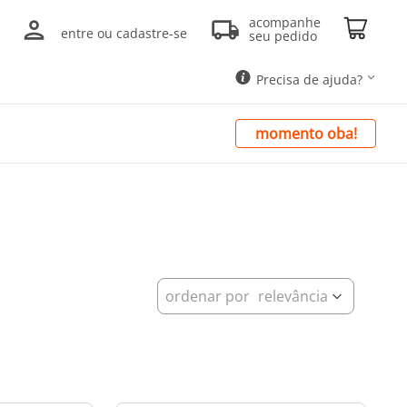
acompanhe
entre ou cadastre-se
seu pedido
Precisa de ajuda?
momento oba!
ordenar por
relevância