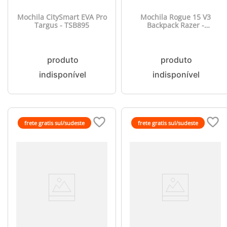
Mochila CitySmart EVA Pro
Mochila Rogue 15 V3
Targus - TSB895
Backpack Razer -
RC810364010100X
frete gratis sul/sudeste
frete gratis sul/sudeste