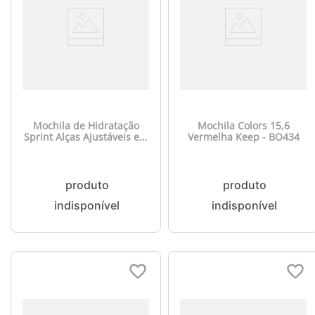
Mochila de Hidratação
Mochila Colors 15,6
Sprint Alças Ajustáveis em
Vermelha Keep - BO434
Poliéster e PVC Reserv
Água de 1,5L Atrio - BI053