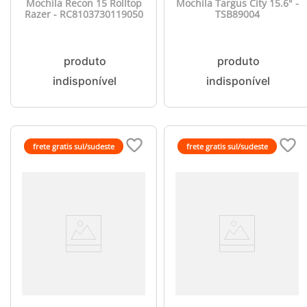
Mochila Recon 15 Rolltop
Mochila Targus City 15.6" -
Razer - RC8103730119050
TSB89004
frete gratis sul/sudeste
frete gratis sul/sudeste