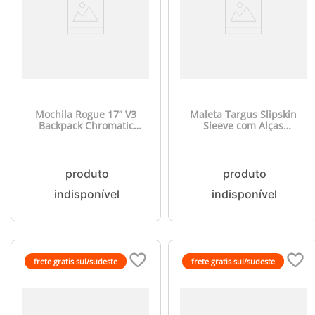
Mochila Rogue 17” V3
Maleta Targus Slipskin
Backpack Chromatic
Sleeve com Alças
Edition Razer -
Guardáveis 14" - TSS932
RC8103650116000
frete gratis sul/sudeste
frete gratis sul/sudeste