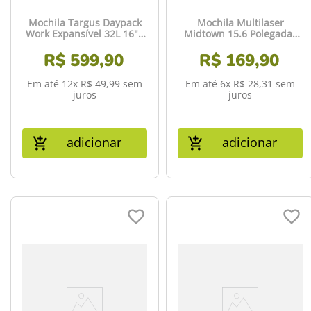
Mochila Targus Daypack
Mochila Multilaser
Work Expansível 32L 16" -
Midtown 15.6 Polegadas
TBB611
Preto - BO443
R$
599
,
90
R$
169
,
90
Em até
12
x
R$
49
,
99
sem
Em até
6
x
R$
28
,
31
sem
juros
juros
adicionar
adicionar