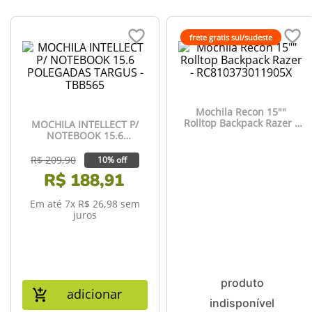
frete gratis sul/sudeste
Mochila Recon 15""
Rolltop Backpack Razer -
MOCHILA INTELLECT P/
RC810373011905X
NOTEBOOK 15.6
POLEGADAS TARGUS -
TBB565
R$
209
,
90
10% off
R$
188
,
91
Em até
7
x
R$
26
,
98
sem
juros
adicionar