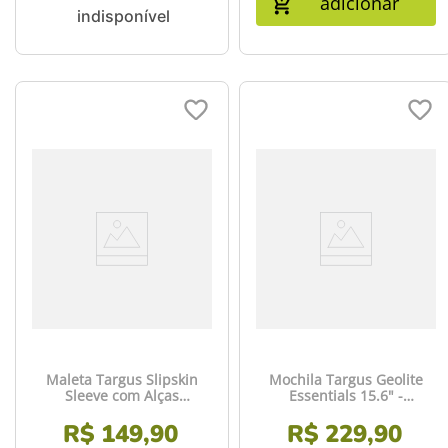
adicionar
Maleta Targus Slipskin
Mochila Targus Geolite
Sleeve com Alças
Essentials 15.6" -
Guardáveis 15.6" - TSS995
TSB96001
R$
149
,
90
R$
229
,
90