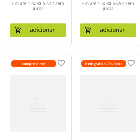
Em até
12
x
R$
52
,
42
sem
Em até
12
x
R$
56
,
92
sem
juros
juros
adicionar
adicionar
compre e leve
frete gratis sul/sudeste