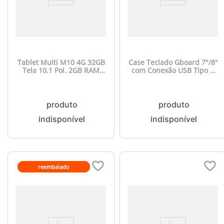
Tablet Multi M10 4G 32GB
Case Teclado Gboard 7"/8"
Tela 10.1 Pol. 2GB RAM
com Conexão USB Tipo C
WIFI Dual Band com
Multi - NB407OUT
Google Kids Space
[Reembalado]
Android 11 Go Edition
Preto - NB366
reembalado