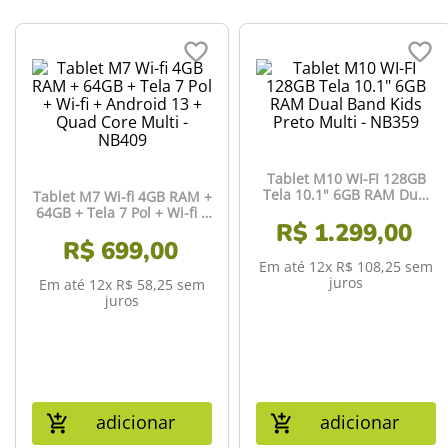
Tablet M10 WI-FI 128GB
Tela 10.1" 6GB RAM Dual
Tablet M7 Wi-fi 4GB RAM +
Band Kids Preto Multi -
64GB + Tela 7 Pol + Wi-fi +
R$
1
NB359
.
299
,
00
Android 13 + Quad Core
R$
Multi - NB409
699
,
00
Em até
12
x
R$
108
,
25
sem
juros
Em até
12
x
R$
58
,
25
sem
juros
adicionar
adicionar