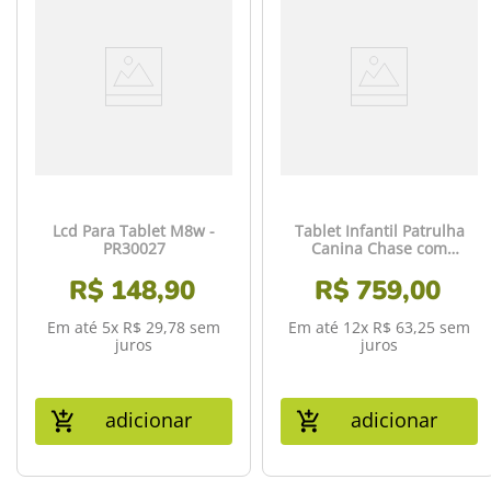
Lcd Para Tablet M8w -
Tablet Infantil Patrulha
PR30027
Canina Chase com
Controle Parental 4GB
R$
148
,
90
RAM + 64GB + Tela 7 pol +
R$
759
,
00
Case + Wi-fi + Android 13 +
Quad Core Multi - NB421
Em até
5
x
R$
29
,
78
sem
Em até
12
x
R$
63
,
25
sem
juros
juros
adicionar
adicionar