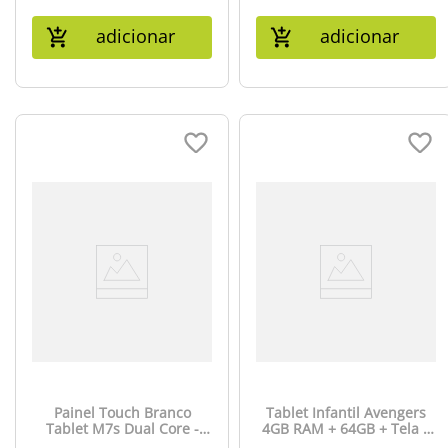
adicionar
adicionar
Painel Touch Branco
Tablet Infantil Avengers
Tablet M7s Dual Core -
4GB RAM + 64GB + Tela 7
PR30014
pol + Case + Wi-fi +