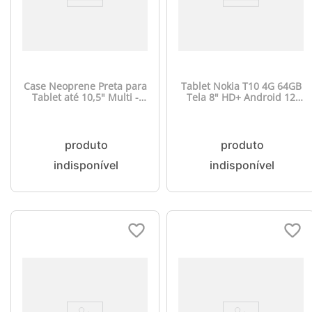
Case Neoprene Preta para
Tablet Nokia T10 4G 64GB
Tablet até 10,5" Multi -
Tela 8" HD+ Android 12
BO442
com Bateria de longa
duração Azul - NK099