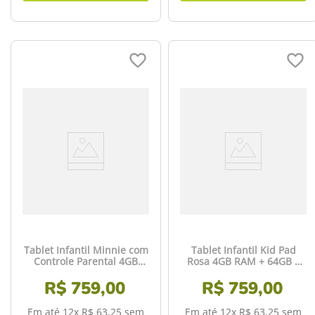
Tablet Infantil Minnie com
Tablet Infantil Kid Pad
Controle Parental 4GB
Rosa 4GB RAM + 64GB +
RAM + 64GB + Tela 7 pol +
Tela 7 pol + Wi-fi +
Case + Wi-fi + Android 13 +
R$
759
,
00
Android 13 Quad Core
R$
759
,
00
Quad Core Multi - NB414
Multi - NB411
Em até
12
x
R$
63
,
25
sem
Em até
12
x
R$
63
,
25
sem