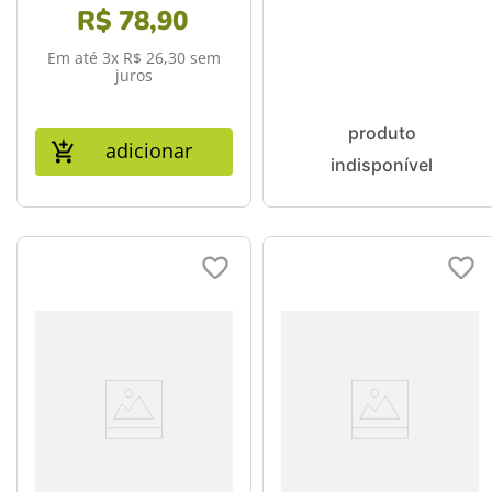
R$
78
,
90
Android 13 + Quad Core
Multi - NB417OUT
[Reembalado]
Em até
3
x
R$
26
,
30
sem
juros
adicionar