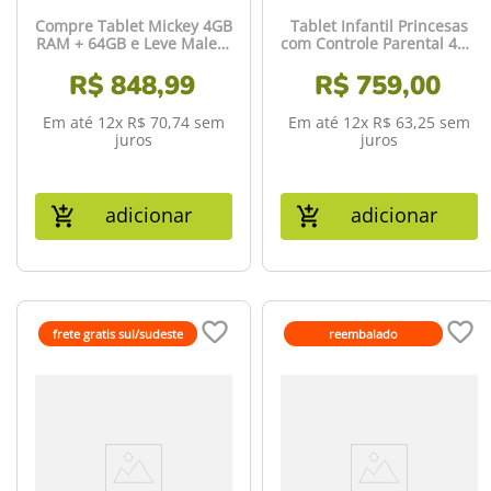
Compre Tablet Mickey 4GB
Tablet Infantil Princesas
RAM + 64GB e Leve Maleta
com Controle Parental 4GB
Mickey Construtor -
RAM + 64GB + Tela 7 pol +
R$
NB4130K
848
,
99
Case + Wi-fi + Android 13 +
R$
759
,
00
Quad Core Multi - NB418
Em até
12
x
R$
70
,
74
sem
Em até
12
x
R$
63
,
25
sem
juros
juros
adicionar
adicionar
frete gratis sul/sudeste
reembalado