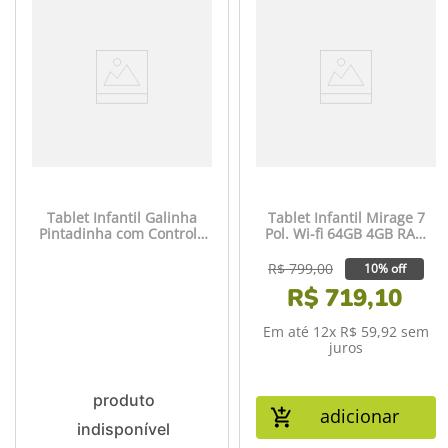
Tablet Infantil Galinha
Tablet Infantil Mirage 7
Pintadinha com Controle
Pol. Wi-fi 64GB 4GB RAM
Parental 4GB RAM + 64GB
Quad Core - MI100
+ Tela 7 pol + Case + Wi-fi
R$
799
,
00
10% off
+ Android 13 + Quad Core
R$
719
,
10
Multi - NB419
Em até
12
x
R$
59
,
92
sem
juros
adicionar