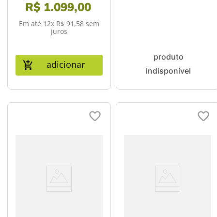
Kids Space Android 12
R$
1
.
099
,
00
Android 11 Quad Core -
Prata - NB386
Preto - Multi - NB368
Em até
12
x
R$
91
,
58
sem
juros
adicionar