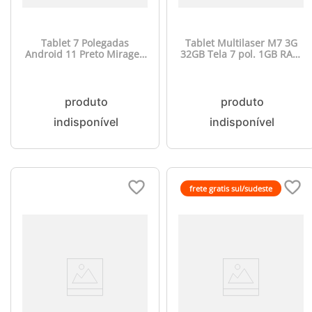
Tablet 7 Polegadas
Tablet Multilaser M7 3G
Android 11 Preto Mirage -
32GB Tela 7 pol. 1GB RAM
2018
+ Wi-fi Android 11 (Go
edition) Processador Quad
Core - Preto - NB360
frete gratis sul/sudeste