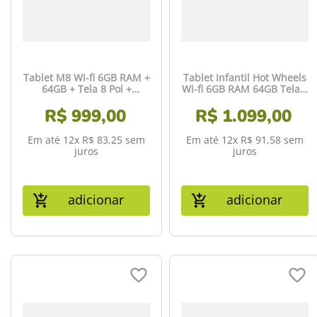
Tablet M8 Wi-fi 6GB RAM +
Tablet Infantil Hot Wheels
64GB + Tela 8 Pol +
Wi-fi 6GB RAM 64GB Tela 8
Android 13 + Octa-Core
Pol. Android 13 Octa-core
R$
Multi - NB426
999
,
00
R$
Multi - NB435
1
.
099
,
00
Em até
12
x
R$
83
,
25
sem
Em até
12
x
R$
91
,
58
sem
juros
juros
adicionar
adicionar