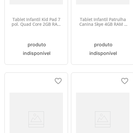
Tablet Infantil Kid Pad 7
Tablet Infantil Patrulha
pol. Quad Core 2GB RAM
Canina Skye 4GB RAM +
32GB Android 13 (Go
64GB + Tela 7 pol + Case +
edition) Multi - NB392
Wi-fi + Android 13 + Quad
Core Multi - NB422OUT
[Reembalado]