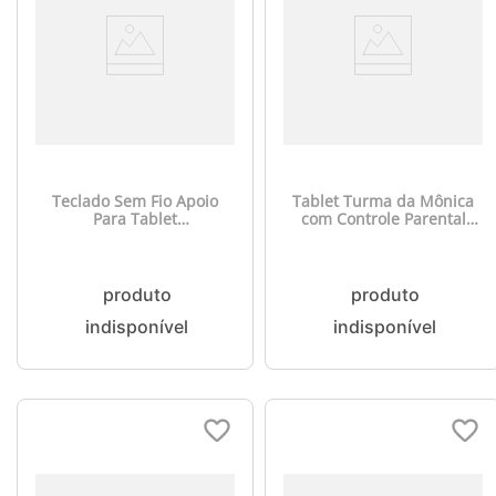
Teclado Sem Fio Apoio
Tablet Turma da Mônica
Para Tablet
com Controle Parental
Antimicrobiano Dual Mode
32GB Tela 7 pol. 1GB RAM
Bluetooth 5.1 + USB 2.4ghz
Wi-Fi Android 11 (Go
até 3 Dispositivos Targus -
edition) Preto Multi -
AKB867
NB369