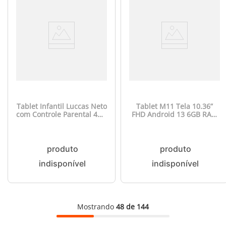
Tablet Infantil Luccas Neto
Tablet M11 Tela 10.36”
com Controle Parental 4GB
FHD Android 13 6GB RAM
RAM + 64GB + Tela 7 pol +
com caneta Multi - NB430
Case + Wi-fi + Android 13 +
Quad Core Multi - NB423
Mostrando
48 de 144