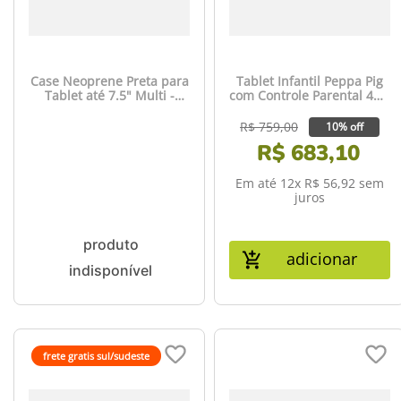
Case Neoprene Preta para
Tablet Infantil Peppa Pig
Tablet até 7.5" Multi -
com Controle Parental 4GB
BO441
RAM + 64GB + Tela 7 pol +
Case + Wi-fi + Android 13 +
R$
759
,
00
10% off
Quad Core Multi - NB420
R$
683
,
10
Em até
12
x
R$
56
,
92
sem
juros
adicionar
frete gratis sul/sudeste