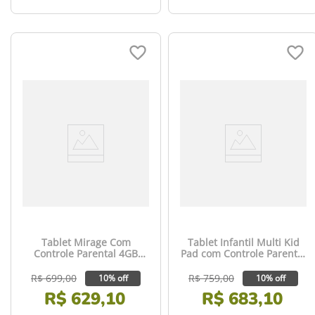
Tablet Mirage Com
Tablet Infantil Multi Kid
Controle Parental 4GB
Pad com Controle Parental
RAM + 64GB + Tela 7 Pol +
4GB RAM + 64GB + Tela 7
Wi-fi + Android 13 (Go
pol + Case + Wi-fi +
R$
699
,
00
R$
759
,
00
10% off
10% off
Edition) + Processador
Android 13 Quad Core -
R$
629
,
10
R$
683
,
10
Quad - Core Preto - 2022
NB412