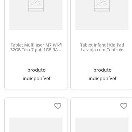
Tablet Multilaser M7 Wi-fi
Tablet Infantil Kid Pad
32GB Tela 7 pol. 1GB RAM
Laranja com Controle
Android 11 (Go edition)
Parental 6GB de RAM +
Processador Quad Core -
128GB + Tela 10.1 pol +
Preto - NB355
Case + Wi-fi + Android 13
Octa Core - NB425OUT
[Reembalado]