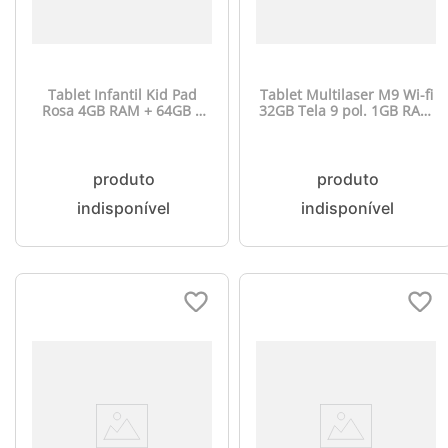
Tablet Infantil Kid Pad
Tablet Multilaser M9 Wi-fi
Rosa 4GB RAM + 64GB +
32GB Tela 9 pol. 1GB RAM
Tela 7 pol + Wi-fi +
+ Wi-fi Android 11 (Go
Android 13 Quad Core
edition) Processador Quad
Multi - NB411OUT
Core Preto - NB357
[Reembalado]