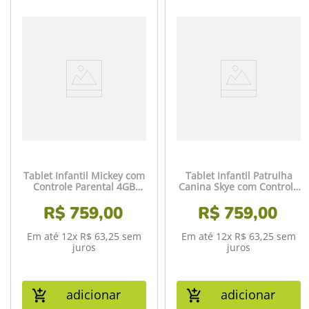
Tablet Infantil Mickey com
Tablet Infantil Patrulha
Controle Parental 4GB
Canina Skye com Controle
RAM + 64GB + 7 pol + Case
Parental 4GB RAM + 64GB
+ Wi-fi + Android 13 +
R$
759
,
00
+ Tela 7 pol + Case + Wi-fi
R$
759
,
00
Quad Core Multi - NB413
+ Android 13 + Quad Core
Multi - NB422
Em até
12
x
R$
63
,
25
sem
Em até
12
x
R$
63
,
25
sem
juros
juros
adicionar
adicionar