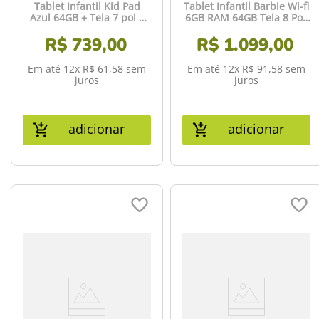
Tablet Infantil Kid Pad
Tablet Infantil Barbie Wi-fi
Azul 64GB + Tela 7 pol +
6GB RAM 64GB Tela 8 Pol.
Wi-fi + Android 13 + Quad
Android 13 Octa-core
Core Multi - NB410
R$
739
,
00
R$
Multi - NB434
1
.
099
,
00
Em até
12
x
R$
61
,
58
sem
Em até
12
x
R$
91
,
58
sem
juros
juros
adicionar
adicionar