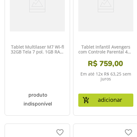
Tablet Multilaser M7 Wi-fi
Tablet Infantil Avengers
32GB Tela 7 pol. 1GB RAM
com Controle Parental 4GB
Android 11 (Go edition)
RAM + 64GB + Tela 7 pol +
Processador Quad Core -
Case + Wi-fi + Android 13 +
R$
759
,
00
Preto - NB355OUT
Quad Core Multi - NB417
[Remanufaturado com
Em até
12
x
R$
63
,
25
sem
garantia]
juros
adicionar