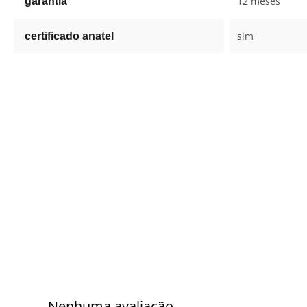
12 meses
garantia
sim
certificado anatel
Nenhuma avaliação