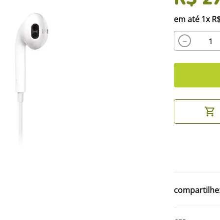
em até
1
x
R
－