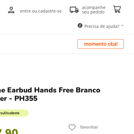
acompanhe
entre ou cadastre-se
seu pedido
Precisa de ajuda?
momento oba!
e Earbud Hands Free Branco
ser - PH355
s sul/sudeste
7
,
90