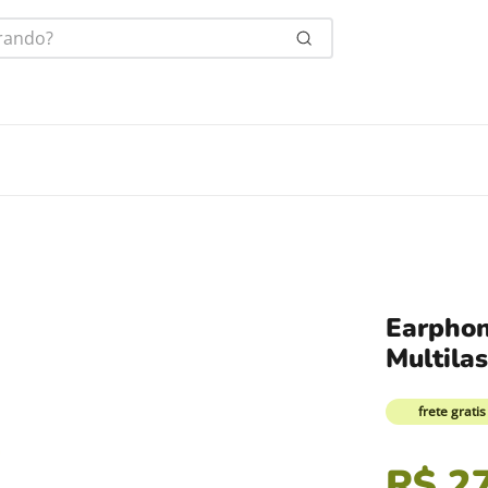
ndo?
Earphon
Multila
frete grati
R$
2