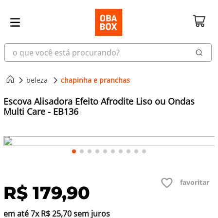
o que você está procurando?
beleza
chapinha e pranchas
Escova Alisadora Efeito Afrodite Liso ou Ondas
Multi Care - EB136
R$
179
,
90
em até
7
x
R$
25
,
70
sem juros