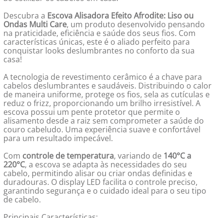
Descubra a
Escova Alisadora Efeito Afrodite: Liso ou
Ondas Multi Care
, um produto desenvolvido pensando
na praticidade, eficiência e saúde dos seus fios. Com
características únicas, este é o aliado perfeito para
conquistar looks deslumbrantes no conforto da sua
casa!
A tecnologia de revestimento cerâmico é a chave para
cabelos deslumbrantes e saudáveis. Distribuindo o calor
de maneira uniforme, protege os fios, sela as cutículas e
reduz o frizz, proporcionando um brilho irresistível. A
escova possui um pente protetor que permite o
alisamento desde a raiz sem comprometer a saúde do
couro cabeludo. Uma experiência suave e confortável
para um resultado impecável.
Com
controle de temperatura
, variando de
140°C a
220°C
, a escova se adapta às necessidades do seu
cabelo, permitindo alisar ou criar ondas definidas e
duradouras. O display LED facilita o controle preciso,
garantindo segurança e o cuidado ideal para o seu tipo
de cabelo.
Principais Características: