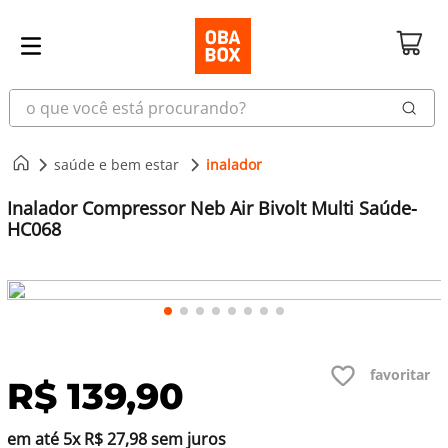
o que você está procurando?
saúde e bem estar
inalador
Inalador Compressor Neb Air Bivolt Multi Saúde-
HC068
R$
139
,
90
em até
5
x
R$
27
,
98
sem juros