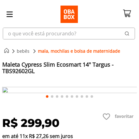
o que você está procurando?
bebês
mala, mochilas e bolsa de maternidade
Maleta Cypress Slim Ecosmart 14" Targus -
TBS92602GL
R$
299
,
90
em até
11
x
R$
27
,
26
sem juros