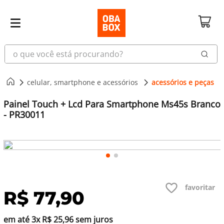
o que você está procurando?
celular, smartphone e acessórios
acessórios e peças
Painel Touch + Lcd Para Smartphone Ms45s Branco
- PR30011
R$
77
,
90
em até
3
x
R$
25
,
96
sem juros