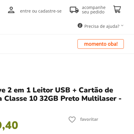
acompanhe
entre ou cadastre-se
seu pedido
Precisa de ajuda?
momento oba!
ve 2 em 1 Leitor USB + Cartão de
 Classe 10 32GB Preto Multilaser -
9
,
40