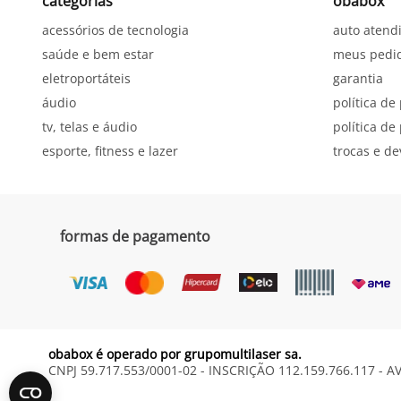
categorias
obabox
acessórios de tecnologia
auto atend
saúde e bem estar
meus pedi
eletroportáteis
garantia
áudio
política de
tv, telas e áudio
política d
esporte, fitness e lazer
trocas e d
formas de pagamento
obabox é operado por grupomultilaser sa.
CNPJ 59.717.553/0001-02 - INSCRIÇÃO 112.159.766.117 - A