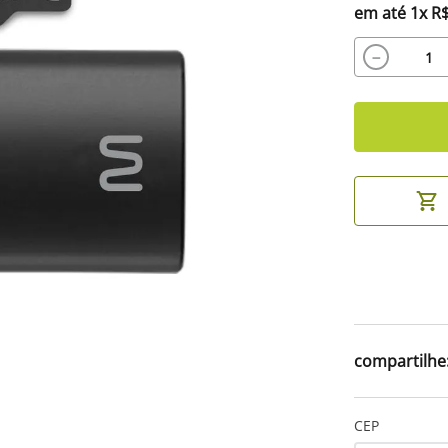
em até
1
x
R
－
CEP