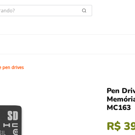
ndo?
e pen drives
Pen Dri
Memória
MC163
R$
3