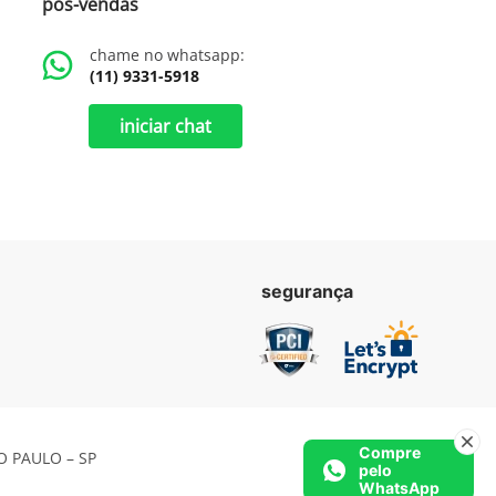
pós-vendas
chame no whatsapp:
(11) 9331-5918
iniciar chat
segurança
Compre
ÃO PAULO – SP
pelo
WhatsApp