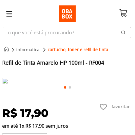
o que você está procurando?
informática
cartucho, toner e refil de tinta
Refil de Tinta Amarelo HP 100ml - RF004
R$
17
,
90
em até
1
x
R$
17
,
90
sem juros