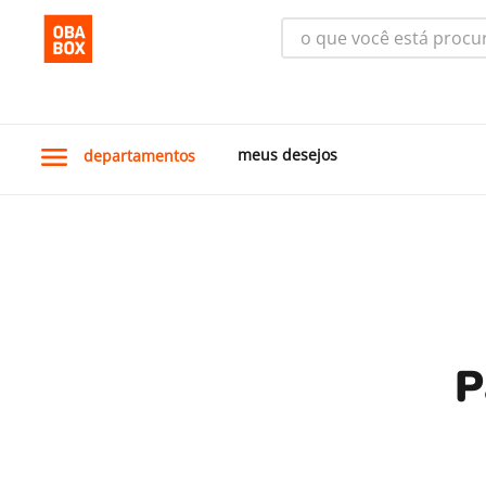
o que você está procura
meus desejos
departamentos
P