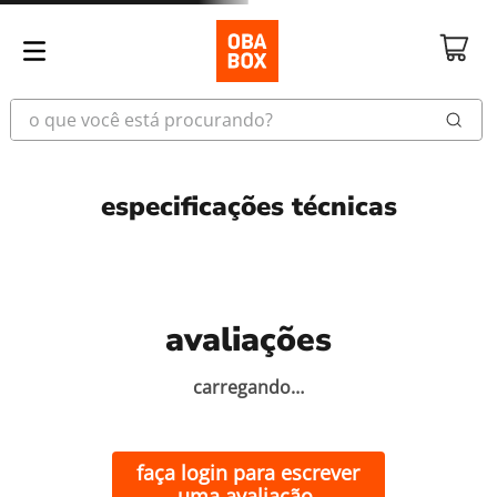
o que você está procurando?
especificações técnicas
celular idoso
vitrola
avaliações
celular
carregando…
robo aspirador
faça login para escrever
vinil
uma avaliação.