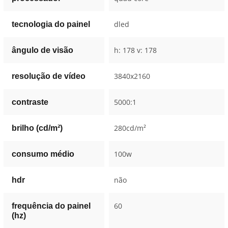
dled
tecnologia do painel
h: 178 v: 178
ângulo de visão
3840x2160
resolução de vídeo
5000:1
contraste
280cd/m²
brilho (cd/m²)
100w
consumo médio
não
hdr
60
frequência do painel
(hz)