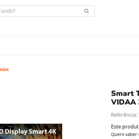
ndo?
gadas
Smart 
VIDAA 
Referência
:
Este produ
Quero saber 