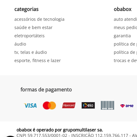
categorias
obabox
acessórios de tecnologia
auto atend
saúde e bem estar
meus pedi
eletroportáteis
garantia
áudio
política de
tv, telas e áudio
política d
esporte, fitness e lazer
trocas e d
formas de pagamento
obabox é operado por grupomultilaser sa.
CNPJ 59.717.553/0001-02 - INSCRIÇÃO 112.159.766.117 - A