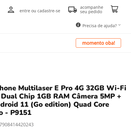
acompanhe
entre ou cadastre-se
seu pedido
Precisa de ajuda?
momento oba!
one Multilaser E Pro 4G 32GB Wi-Fi
l. Dual Chip 1GB RAM Câmera 5MP +
roid 11 (Go edition) Quad Core
o - P9151
7908414420243