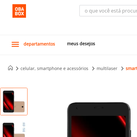
o que você está procura
meus desejos
departamentos
celular, smartphone e acessórios
multilaser
smar