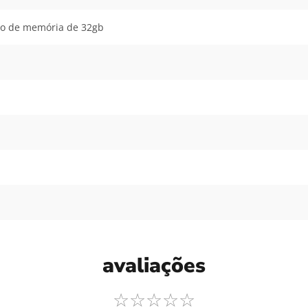
ão de memória de 32gb
avaliações
☆
☆
☆
☆
☆