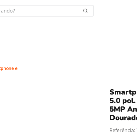
ndo?
tphone e
Smartph
5.0 po
5MP And
Dourad
Referência
: