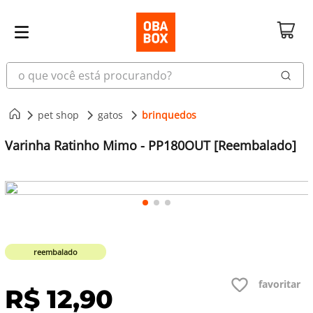
o que você está procurando?
pet shop
gatos
brinquedos
Varinha Ratinho Mimo - PP180OUT [Reembalado]
reembalado
R$
12
,
90